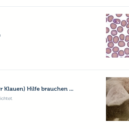
h
 Klauen) Hilfe brauchen ...
chtet.