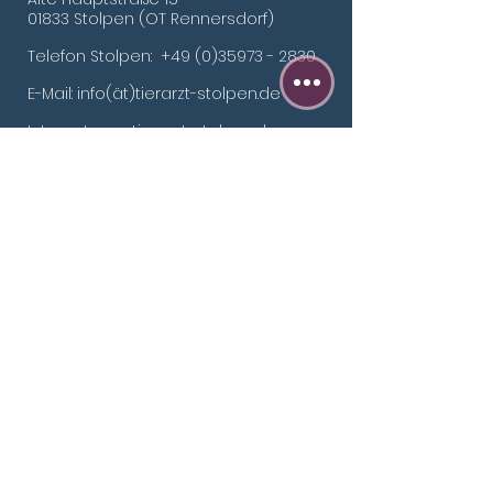
01
833 Stolpen (OT Rennersdorf)
Telefon Stolpen:
+49 (0)35973 - 2830
E-Mail: info(ät)tierarzt-stolpen.de
Internet:
www.tierarzt-stolpen.de
Offene Sprechstunde
​​Mo 9 - 11:30 Uhr 16 - 19 Uhr
Di 9 - 11:30 Uhr 16 - 19 Uhr
Mi 9 - 11:30 Uhr 16 - 19 Uhr
Do 9 - 11:30 Uhr
Fr 9 - 11:30 Uhr 16 - 19 Uhr
Termin- und Notfall-
sprechstunde
Do 16 - 19 Uhr