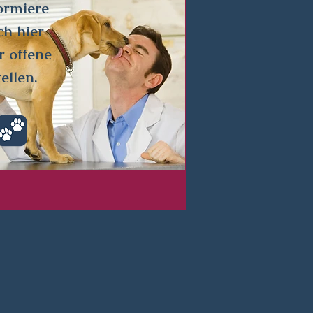
ormiere
ch
hier
r offene
ellen.