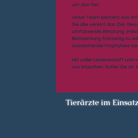
um das Tier.
Unser Team besteht aus erfa
Sie alle vereint das Ziel, Ge
umfassende Beratung, indivi
Betrachtung frühzeitig zu e
ausreichende Prophylaxe be
Mit voller Leidenschaft und v
uns brauchen. Rufen Sie an, 
Tierärzte im Einsatz