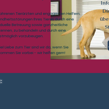
Inf
Di
hrenen Tierärzten und engagierten Helfern.
übe
sundheitsstörungen Ihres Tieres durch eine
duelle Betreuung sowie ganzheitliche
St
rkennen, zu behandeln und durch eine
stmöglich vorzubeugen.
iel Liebe zum Tier sind wir da, wenn Sie
kommen Sie vorbei - wir helfen gern!
: