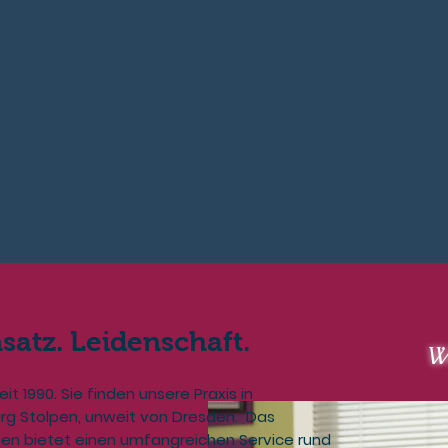
satz. Leidenschaft.
We
it 1990. Sie finden unsere Praxis in
rg Stolpen, unweit von Dresden. Das
en bietet einen umfangreichen Service rund