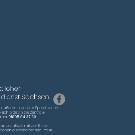
ztlicher
lldienst Sachsen
le außerhalb unserer Sprechzeiten
sich bitte an die zentrale
mmer
01805 84 37 36.
 automatisch mit der Ihnen
genen diensthabenden Praxis
.