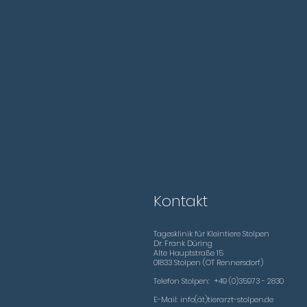
Kontakt
Tagesklinik für Kleintiere Stolpen
Dr. Frank Düring
Alte Hauptstraße 15
01
833 Stolpen (OT Rennersdorf)
Telefon Stolpen: +49 (0)35973 - 2830
E-Mail: info(ät)tierarzt-stolpen.de