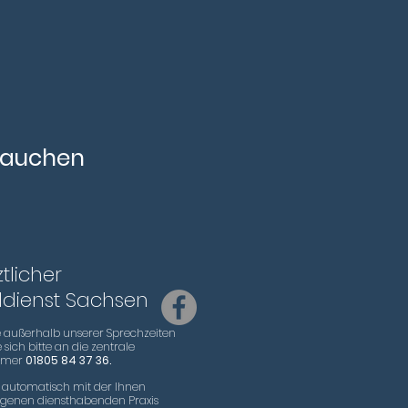
brauchen
ztlicher
lldienst Sachsen
le außerhalb unserer Sprechzeiten
sich bitte an die zentrale
mmer
01805 84 37 36.
 automatisch mit der Ihnen
genen diensthabenden Praxis