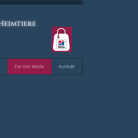
 Heimtiere
Für Vet.-Meds
Kontakt