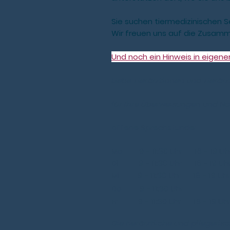
Sie suchen tiermedizinischen 
Wir freuen uns auf die Zusamm
Und noch ein Hinweis in eigene
Liebe Tierärztinnen und Tierärz
für Ihre Überweisungen und Not
offene Sprechstunde:
Mo 9 - 11:30 Uhr 16 - 19 
Di 9 - 11:30 Uhr 16 - 19 
Mi
9 - 11:30 Uhr 16 - 19 
Do
9 - 11:30 Uhr
Fr
9 - 11:30 Uhr 16 - 19 U
Die tierärztliche und pflegeri