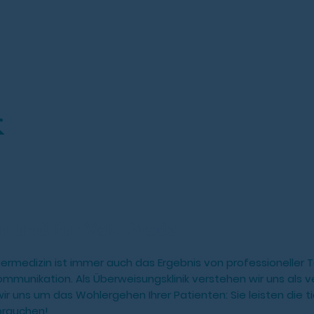
K
n und für Vet.-Meds
iermedizin ist immer auch das Ergebnis von professioneller
munikation. Als Überweisungsklinik verstehen wir uns als ver
 uns um das Wohlergehen Ihrer Patienten: Sie leisten die tie
brauchen!