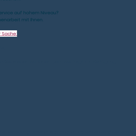
Service auf hohem Niveau?
enarbeit mit Ihnen.
r Sache:
te,
fälle stehen wir Ihnen gern wie folgt zur Verfügung:
Uhr
Uhr
Uhr
hr
sche Betreuung unserer stationären Patienten wird weiterhin 