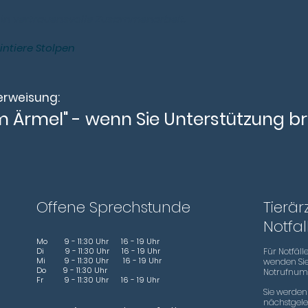
rhin vertrauensvolle Zusammenarbeit.
eintiere Stolpen
erweisung:
 im Ärmel" - wenn Sie Unterstützung 
Offene Sprechstunde
Tierär
Notfa
​​Mo 9 - 11:30 Uhr 16 - 19 Uhr
Di 9 - 11:30 Uhr 16 - 19 Uhr
Für Notfäl
Mi 9 - 11:30 Uhr 16 - 19 Uhr
wenden Sie 
Do 9 - 11:30 Uhr
Notrufnu
Fr 9 - 11:30 Uhr 16 - 19 Uhr
Sie werden
nächstgele