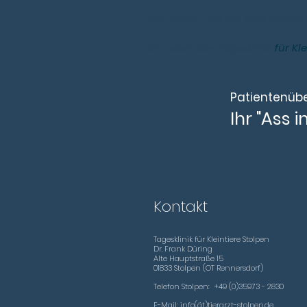
Wir freuen uns auf eine weite
Ihr Team der Tagesklinik
für Kl
Patientenüb
Ihr "Ass
Kontakt
Tagesklinik für Kleintiere Stolpen
Dr. Frank Düring
Alte Hauptstraße 15
01
833 Stolpen (OT Rennersdorf)
Telefon Stolpen: +49 (0)35973 - 2830
E-Mail: info(ät)tierarzt-stolpen.de