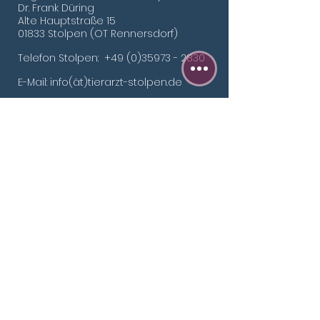
Dr. Frank Düring
Alte Hauptstraße 15
01
833 Stolpen (OT Rennersdorf)
Telefon Stolpen:
+49 (0)35973 - 2830
E-Mail: info(ät)tierarzt-stolpen.de
Internet:
www.tierarzt-stolpen.de
Offene Sprechstunde
​​Mo 9 - 11:30 Uhr 16 - 19 Uhr
Di 9 - 11:30 Uhr 16 - 19 Uhr
Mi 9 - 11:30 Uhr 16 - 19 Uhr
Do 9 - 11:30 Uhr
Fr 9 - 11:30 Uhr 16 - 19 Uhr
Termin- und Notfall-
sprechstunde