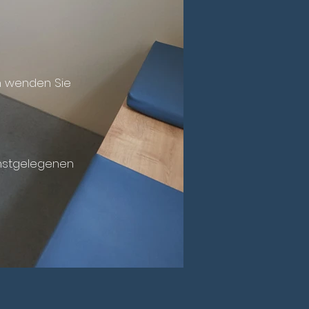
ten wenden
Sie
hstgelegenen