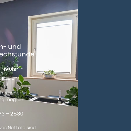
n- und
rechstunde
 19 Uhr
11:30 Uhr
efonischer
g möglich:
73 – 2830
was Notfälle sind.