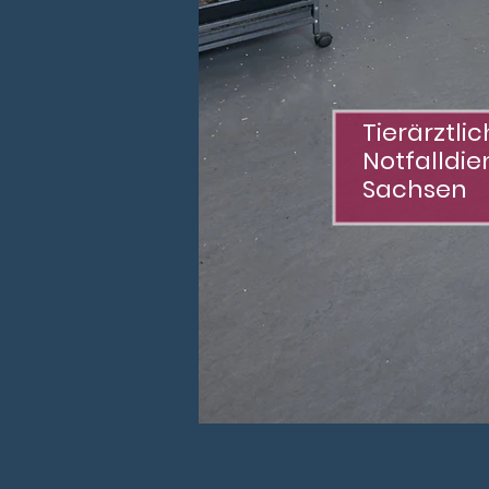
Tierärztli
Notfalldie
Sachsen