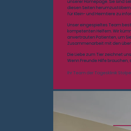
unserer Homepage. Sie sind seh
diesen Seiten herumzustöbern 
für Klein- und Heimtiere zu info
Unser eingespieltes Team best
kompetenten Helfern. Wir kü
anvertrauten Patienten, um Sie
Zusammenarbeit mit den über
Die Liebe zum Tier zeichnet uns 
Wenn Freunde Hilfe brauchen, s
Ihr Team der Tagesklinik Stolp