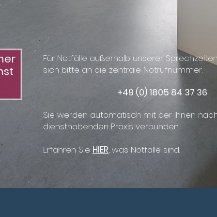
cher
Für Notfälle außerhalb unserer Sprechzei
nst
sich bitte an die zentrale Notrufnummer:
+49 (0) 1805 84 37 36
Sie werden automatisch mit der Ihnen näc
diensthabenden Praxis verbunden.
Erfahren Sie
HIER
, was Notfälle sind.