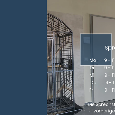
Spr
Mo 9 - 11
Di 9 - 11
Mi
9 - 1
Do
9 - 
Fr
9 - 1
Die Sprechs
vorherig